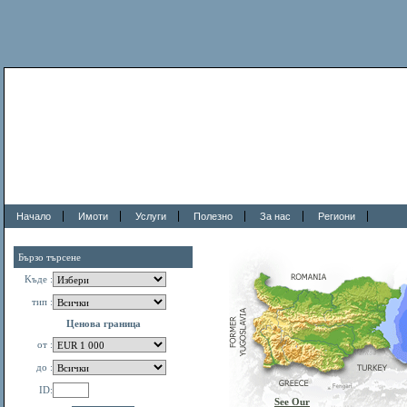
Начало
Имоти
Услуги
Полезно
За нас
Региони
Бързо търсене
Kъде :
тип :
Ценова граница
от :
до :
ID:
See Our