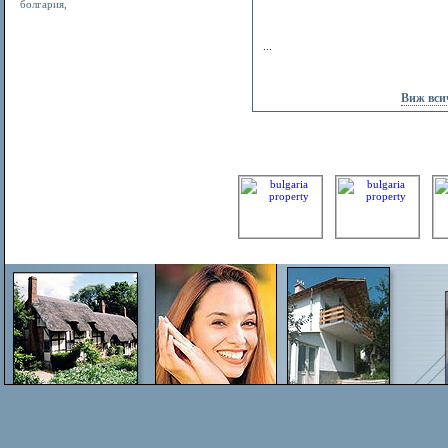
болгария
,
...
Виж вси