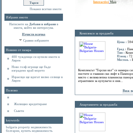
Interactive
Map
Покажи всички имоти
Избрани имоти
Натиснете на
Добави в избрани
в
имота, който ви интересува.
Комплекси за продажба
Изчисти всичко
Сравни избраните
Цена :
594
Град :
Пам
Новини от пазара
Тип :
Комп
Площ :
72
400 чужденци си купили имоти в
Местоп. :
В
Аврен
Ново голф игрище ще бъде
Комплексът "Горски кът" се намира са
изградено край морето
пистите и главния ски лифт в Пампор
Израелци ще вдигат вилно селище в
място с великолепна планинска панора
Аврен
атрактивен за купувачи и инв...
Полезно
Виж в
Жилищно кредитиране
Апартаменти за продажба
Съвети
keywords
bulgaria property
недвижимость
болгарии
,
купить недвижимость